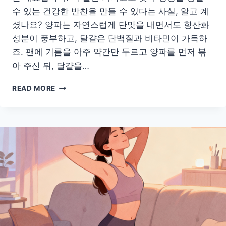
수 있는 건강한 반찬을 만들 수 있다는 사실, 알고 계
셨나요? 양파는 자연스럽게 단맛을 내면서도 항산화
성분이 풍부하고, 달걀은 단백질과 비타민이 가득하
죠. 팬에 기름을 아주 약간만 두르고 양파를 먼저 볶
아 주신 뒤, 달걀을…
버
READ MORE
릴
재
료
는
없
다!
냉
장
고
속
건
강
한