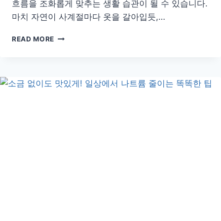
흐름을 조화롭게 맞추는 생활 습관이 될 수 있습니다.
마치 자연이 사계절마다 옷을 갈아입듯,…
봄
READ MORE
부
터
겨
울
까
지,
계
절
별
로
달
라
야
하
는
스
트