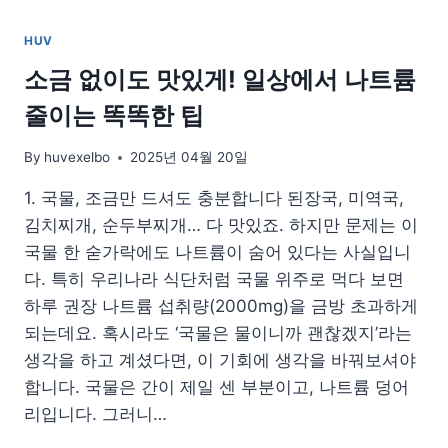
레
칭
HUV
방
법
소금 없이도 맛있게! 일상에서 나트륨
줄이는 똑똑한 팁
By
huvexelbo
2025년 04월 20일
1. 국물, 조금만 드셔도 충분합니다 된장국, 미역국,
김치찌개, 순두부찌개… 다 맛있죠. 하지만 문제는 이
국물 한 숟가락에도 나트륨이 숨어 있다는 사실입니
다. 특히 우리나라 식단처럼 국물 위주로 먹다 보면
하루 권장 나트륨 섭취량(2000mg)을 금방 초과하게
되는데요. 혹시라도 ‘국물은 물이니까 괜찮겠지’라는
생각을 하고 계셨다면, 이 기회에 생각을 바꿔보셔야
합니다. 국물은 간이 제일 센 부분이고, 나트륨 덩어
리입니다. 그러니…