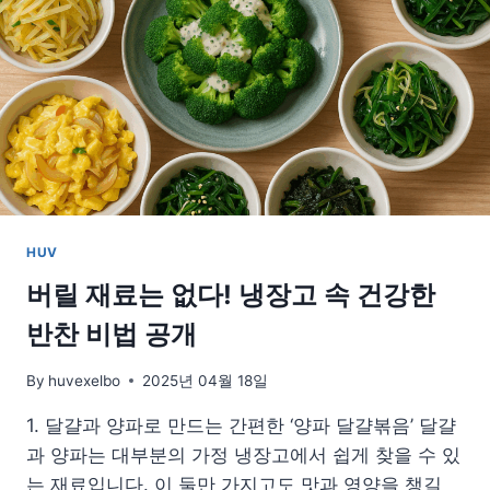
는
외
출
용
건
강
도
시
락
아
이
HUV
디
어
버릴 재료는 없다! 냉장고 속 건강한
모
반찬 비법 공개
음
By
huvexelbo
2025년 04월 18일
1. 달걀과 양파로 만드는 간편한 ‘양파 달걀볶음’ 달걀
과 양파는 대부분의 가정 냉장고에서 쉽게 찾을 수 있
는 재료입니다. 이 둘만 가지고도 맛과 영양을 챙길