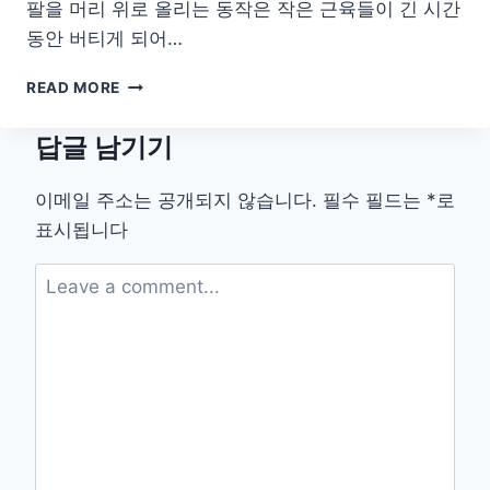
팔을 머리 위로 올리는 동작은 작은 근육들이 긴 시간
동안 버티게 되어…
허
READ MORE
리
·
답글 남기기
어
깨
뭉
이메일 주소는 공개되지 않습니다.
필수 필드는
*
로
침
표시됩니다
완
화!
집
안
일
후
10
분
회
복
동