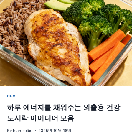
후
몸
을
부
드
럽
게
회
복
하
는
실
천
법
HUV
하루 에너지를 채워주는 외출용 건강
도시락 아이디어 모음
By
huvexelbo
2025년 10월 16일