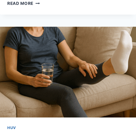
소
READ MORE
금
없
이
도
맛
있
게!
일
상
에
서
나
트
륨
줄
이
는
똑
똑
HUV
한
팁