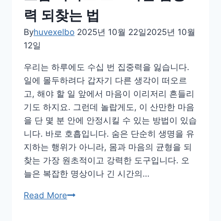
하
력 되찾는 법
체
By
huvexelbo
2025년 10월 22일
2025년 10월
근
12일
육
키
우리는 하루에도 수십 번 집중력을 잃습니다.
우
일에 몰두하려다 갑자기 다른 생각이 떠오르
는
고, 해야 할 일 앞에서 마음이 이리저리 흔들리
초
기도 하지요. 그런데 놀랍게도, 이 산만한 마음
간
을 단 몇 분 안에 안정시킬 수 있는 방법이 있습
단
니다. 바로 호흡입니다. 숨은 단순히 생명을 유
루
지하는 행위가 아니라, 몸과 마음의 균형을 되
틴
찾는 가장 원초적이고 강력한 도구입니다. 오
늘은 복잡한 명상이나 긴 시간의…
호
Read More
흡