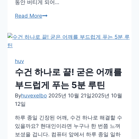
동안 버티게 되어…
허
Read More
리
·
어
깨
뭉
huv
침
수건 하나로 끝! 굳은 어깨를
완
화!
부드럽게 푸는 5분 루틴
집
By
huvexelbo
2025년 10월 21일
2025년 10월
안
12일
일
후
하루 종일 긴장된 어깨, 수건 하나로 해결할 수
10
있을까요? 현대인이라면 누구나 한 번쯤 느껴
분
보셨을 겁니다. 컴퓨터 앞에서 하루 종일 일하