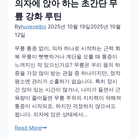
의자에 앉아 하는 초간단 무
지,
계
릎 강화 루틴
절
By
huvexelbo
2025년 10월 19일
2025년 10월
별
12일
로
달
무릎 통증 없이, 의자 하나로 시작하는 근력 회
라
복 무릎이 뻣뻣하거나 계단을 오를 때 통증이
야
느껴지신 적 있으신가요? 무릎은 우리 몸의 하
하
중을 가장 많이 받는 관절 중 하나이지만, 정작
는
평소엔 관리가 소홀하기 쉽습니다. 특히 장시
스
간 앉아 있는 시간이 많거나, 나이가 들면서 근
트
육량이 줄어들면 무릎 주위의 지지력이 약해져
레
통증이 시작되죠. 하지만 걱정하지 않으셔도
칭
됩니다. 의자에 앉은 상태에서…
방
의
Read More
법
자