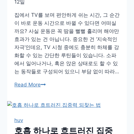
12일
루
틴
집에서 TV를 보며 편안하게 쉬는 시간, 그 순간
이 바로 운동 시간으로 바뀔 수 있다면 어떠실
까요? 사실 운동은 꼭 땀을 뻘뻘 흘리며 해야만
효과가 있는 건 아닙니다. 중요한 건 ‘지속적인
자극’인데요, TV 시청 중에도 충분히 하체를 강
화할 수 있는 간단한 루틴들이 있습니다. 소파
에서 일어나거나, 혹은 앉은 상태로도 할 수 있
는 동작들로 구성되어 있으니 부담 없이 따라…
드
Read More
라
마
한
편
huv
보
호흡 하나로 흐트러진 집중
며