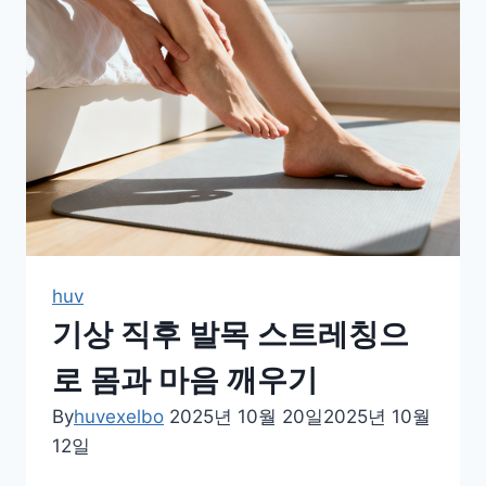
는
잠
들
기
전
5
분
목
이
완
huv
루
기상 직후 발목 스트레칭으
틴
로 몸과 마음 깨우기
By
huvexelbo
2025년 10월 20일
2025년 10월
12일