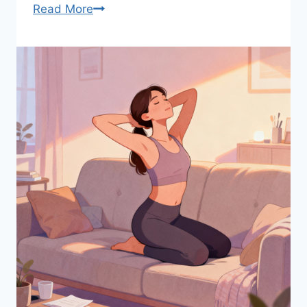
하
Read More
루
5
분
이
면
충
분
한
손
목
·
팔
꿈
치
보
호