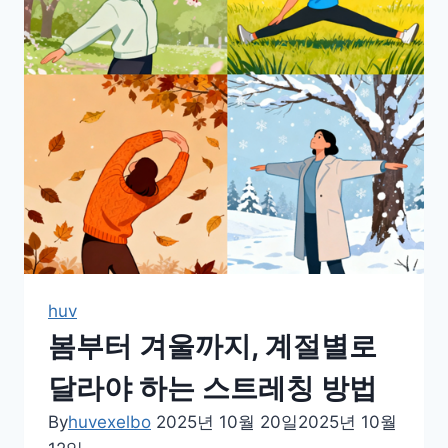
트
레
칭
으
로
몸
과
마
음
깨
우
기
huv
봄부터 겨울까지, 계절별로
달라야 하는 스트레칭 방법
By
huvexelbo
2025년 10월 20일
2025년 10월