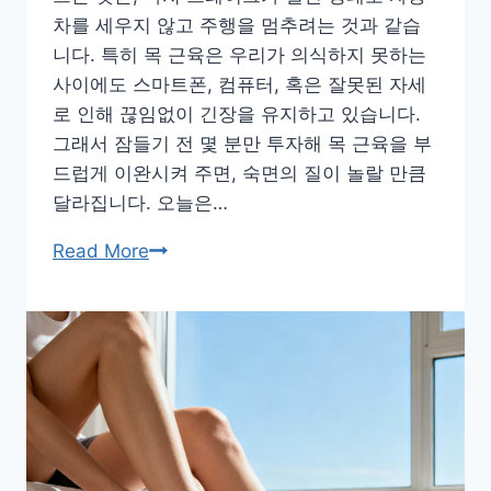
차를 세우지 않고 주행을 멈추려는 것과 같습
니다. 특히 목 근육은 우리가 의식하지 못하는
사이에도 스마트폰, 컴퓨터, 혹은 잘못된 자세
로 인해 끊임없이 긴장을 유지하고 있습니다.
그래서 잠들기 전 몇 분만 투자해 목 근육을 부
드럽게 이완시켜 주면, 숙면의 질이 놀랄 만큼
달라집니다. 오늘은…
하
Read More
루
의
피
로
를
풀
어
주