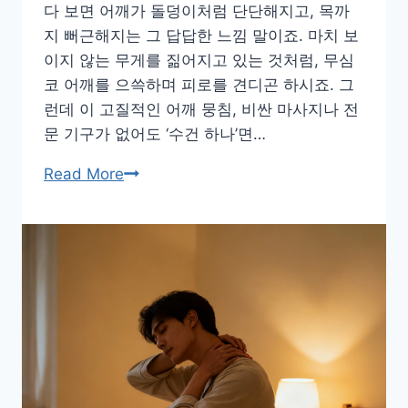
회
다 보면 어깨가 돌덩이처럼 단단해지고, 목까
복
지 뻐근해지는 그 답답한 느낌 말이죠. 마치 보
동
이지 않는 무게를 짊어지고 있는 것처럼, 무심
작
코 어깨를 으쓱하며 피로를 견디곤 하시죠. 그
런데 이 고질적인 어깨 뭉침, 비싼 마사지나 전
문 기구가 없어도 ‘수건 하나’면…
수
Read More
건
하
나
로
끝!
굳
은
어
깨