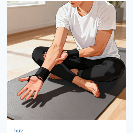
하
나
로
흐
트
러
진
집
중
력
되
찾
는
법
huv