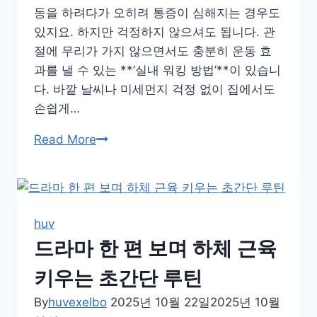
동을 하려다가 오히려 통증이 심해지는 경우도
있지요. 하지만 걱정하지 않으셔도 됩니다. 관
절에 무리가 가지 않으면서도 충분히 운동 효
과를 낼 수 있는 **‘실내 워킹 방법’**이 있습니
다. 바깥 날씨나 미세먼지 걱정 없이 집에서도
손쉽게…
무
Read More
릎
이
편
안
huv
한
드라마 한 편 보며 하체 근육
실
내
키우는 초간단 루틴
워
By
huvexelbo
2025년 10월 22일
2025년 10월
킹