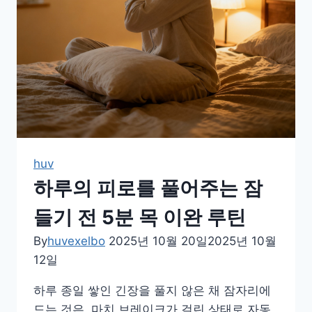
를
부
드
럽
게
푸
는
5
분
huv
루
하루의 피로를 풀어주는 잠
틴
들기 전 5분 목 이완 루틴
By
huvexelbo
2025년 10월 20일
2025년 10월
12일
하루 종일 쌓인 긴장을 풀지 않은 채 잠자리에
드는 것은, 마치 브레이크가 걸린 상태로 자동