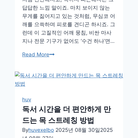
답답한 느낌 말이죠. 마치 보이지 않는
무게를 짊어지고 있는 것처럼, 무심코 어
깨를 으쓱하며 피로를 견디곤 하시죠. 그
런데 이 고질적인 어깨 뭉침, 비싼 마사
지나 전문 기구가 없어도 ‘수건 하나’면…
수
Read More
건
하
나
로
끝!
huv
굳
독서 시간을 더 편안하게 만
은
드는 목 스트레칭 방법
어
깨
By
huvexelbo
2025년 08월 30일
2025
를