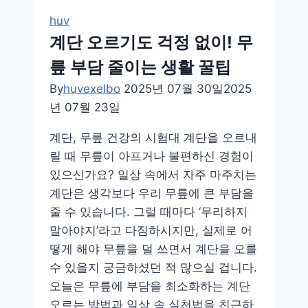
더
huv
편
계단 오르기도 걱정 없이! 무
안
릎 부담 줄이는 생활 꿀팁
하
게
By
huvexelbo
2025년 07월 30일
2025
만
년 07월 23일
드
계단, 무릎 건강의 시험대 계단을 오르내
는
릴 때 무릎이 아프거나 불편하신 경험이
목
있으신가요? 일상 속에서 자주 마주치는
스
계단은 생각보다 우리 무릎에 큰 부담을
트
줄 수 있습니다. 그럴 때마다 ‘무리하지
레
말아야지’라고 다짐하시지만, 실제로 어
칭
떻게 해야 무릎을 덜 쓰면서 계단을 오를
방
수 있을지 궁금하셨던 적 많으실 겁니다.
법
오늘은 무릎에 부담을 최소화하는 계단
오르는 방법과 일상 속 실천법을 친근하