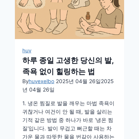
복
하
는
쉬
운
방
huv
법
하루 종일 고생한 당신의 발,
족욕 없이 힐링하는 법
By
huvexelbo
2025년 04월 26일
2025
년 04월 26일
1. 냉온 찜질로 발을 깨우는 마법 족욕이
귀찮거나 여건이 안 될 때, 발을 살리는
기적 같은 방법 중 하나가 바로 ‘냉온 찜
질’입니다. 발이 무겁고 뻐근할 때는 차
가운 물과 따뜻한 물을 번갈아 사용하는