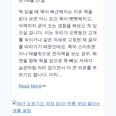
년 08월 27일
부
책 읽을 때 목이 뻐근해지는 이유 책을
드
읽다 보면 어느 순간 목이 뻣뻣해지고,
럽
어깨까지 굳어 오는 경험을 해보신 적 있
게
으실 겁니다. 이는 우리가 오랫동안 고개
푸
를 숙이거나 같은 자세로 고정된 채 글자
는
를 따라가기 때문인데요. 특히 스마트폰
5
이나 태블릿으로 전자책을 보는 경우, 화
분
면을 향해 목을 앞으로 쭉 빼는 자세가
루
습관처럼 자리 잡으면서 더 큰 피로를 부
틴
르기도 합니다. 마치…
독
Read More
서
시
간
을