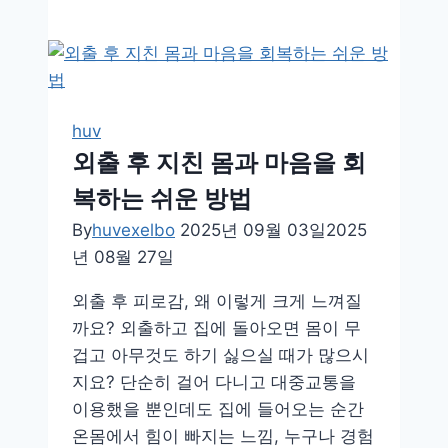
울
에
도
따
뜻
huv
하
외출 후 지친 몸과 마음을 회
게!
복하는 쉬운 방법
손
발
By
huvexelbo
2025년 09월 03일
2025
냉
년 08월 27일
증
외출 후 피로감, 왜 이렇게 크게 느껴질
을
까요? 외출하고 집에 돌아오면 몸이 무
이
겁고 아무것도 하기 싫으실 때가 많으시
기
지요? 단순히 걸어 다니고 대중교통을
는
이용했을 뿐인데도 집에 들어오는 순간
생
온몸에서 힘이 빠지는 느낌, 누구나 경험
활