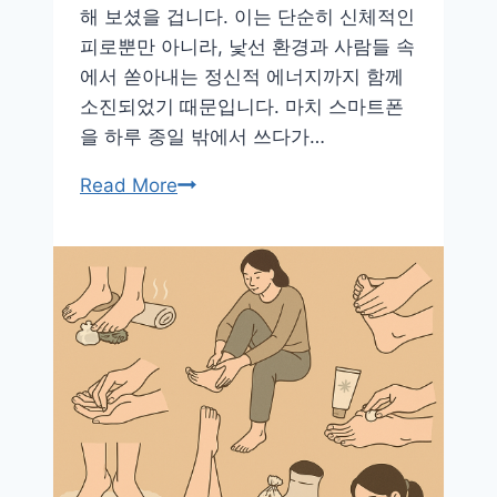
해 보셨을 겁니다. 이는 단순히 신체적인
꿀
피로뿐만 아니라, 낯선 환경과 사람들 속
팁
에서 쏟아내는 정신적 에너지까지 함께
소진되었기 때문입니다. 마치 스마트폰
을 하루 종일 밖에서 쓰다가…
외
Read More
출
후
지
친
몸
과
마
음
을
회