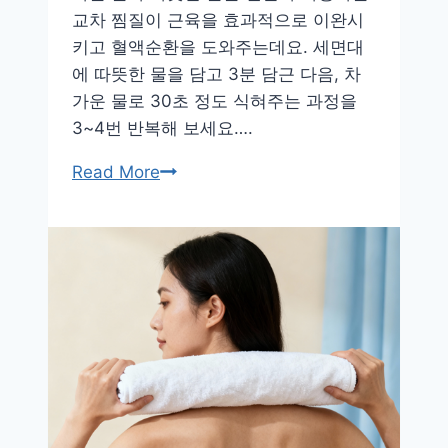
교차 찜질이 근육을 효과적으로 이완시
키고 혈액순환을 도와주는데요. 세면대
에 따뜻한 물을 담고 3분 담근 다음, 차
가운 물로 30초 정도 식혀주는 과정을
3~4번 반복해 보세요….
하
Read More
루
종
일
고
생
한
당
신
의
발,