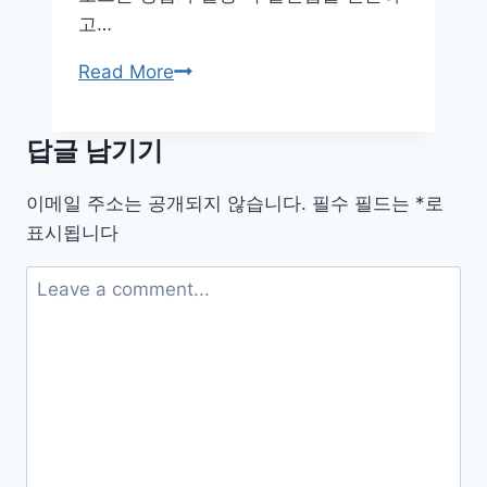
고…
계
Read More
단
오
답글 남기기
르
기
이메일 주소는 공개되지 않습니다.
필수 필드는
*
로
도
표시됩니다
걱
정
없
이!
무
릎
부
담
줄