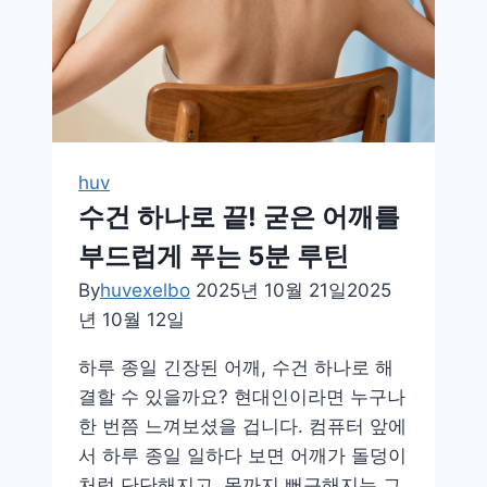
족
욕
없
이
힐
링
huv
하
수건 하나로 끝! 굳은 어깨를
는
부드럽게 푸는 5분 루틴
법
By
huvexelbo
2025년 10월 21일
2025
년 10월 12일
하루 종일 긴장된 어깨, 수건 하나로 해
결할 수 있을까요? 현대인이라면 누구나
한 번쯤 느껴보셨을 겁니다. 컴퓨터 앞에
서 하루 종일 일하다 보면 어깨가 돌덩이
처럼 단단해지고, 목까지 뻐근해지는 그