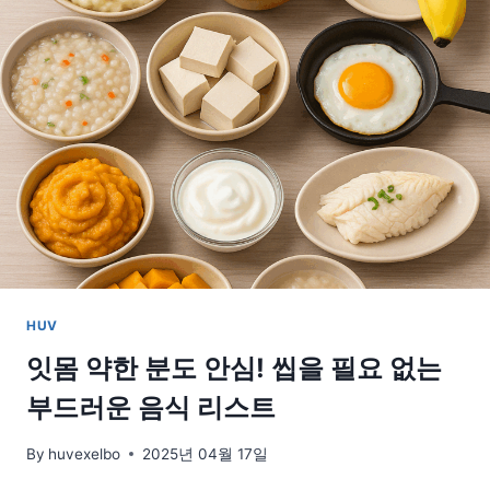
손
가
락
힘
을
키
우
는
생
활
습
관
HUV
잇몸 약한 분도 안심! 씹을 필요 없는
부드러운 음식 리스트
By
huvexelbo
2025년 04월 17일