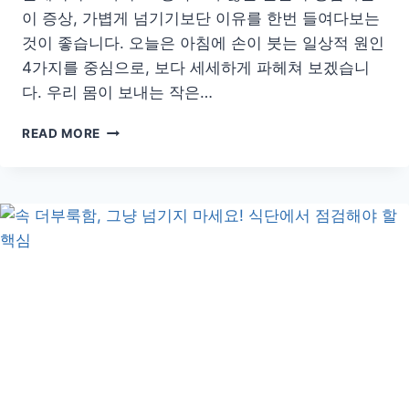
이 증상, 가볍게 넘기기보단 이유를 한번 들여다보는
것이 좋습니다. 오늘은 아침에 손이 붓는 일상적 원인
4가지를 중심으로, 보다 세세하게 파헤쳐 보겠습니
다. 우리 몸이 보내는 작은…
아
READ MORE
침
마
다
손
붓
는
이
유
와
간
단
한
예
방