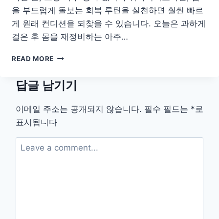
을 부드럽게 돌보는 회복 루틴을 실천하면 훨씬 빠르
게 원래 컨디션을 되찾을 수 있습니다. 오늘은 과하게
걸은 후 몸을 재정비하는 아주…
과
READ MORE
도
한
답글 남기기
걷
기
후
이메일 주소는 공개되지 않습니다.
필수 필드는
*
로
몸
표시됩니다
을
부
드
럽
게
회
복
하
는