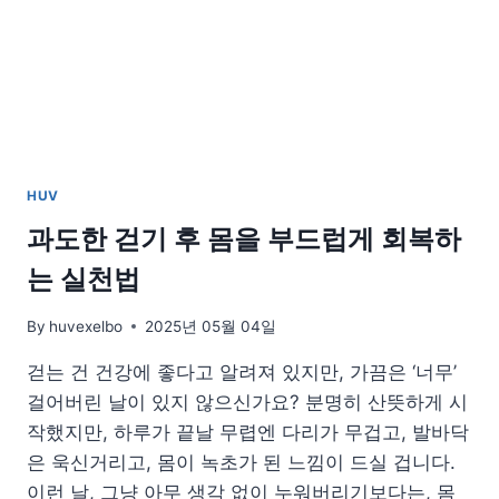
없
는
부
드
러
운
음
식
HUV
리
스
과도한 걷기 후 몸을 부드럽게 회복하
트
는 실천법
By
huvexelbo
2025년 05월 04일
걷는 건 건강에 좋다고 알려져 있지만, 가끔은 ‘너무’
걸어버린 날이 있지 않으신가요? 분명히 산뜻하게 시
작했지만, 하루가 끝날 무렵엔 다리가 무겁고, 발바닥
은 욱신거리고, 몸이 녹초가 된 느낌이 드실 겁니다.
이런 날, 그냥 아무 생각 없이 누워버리기보다는, 몸