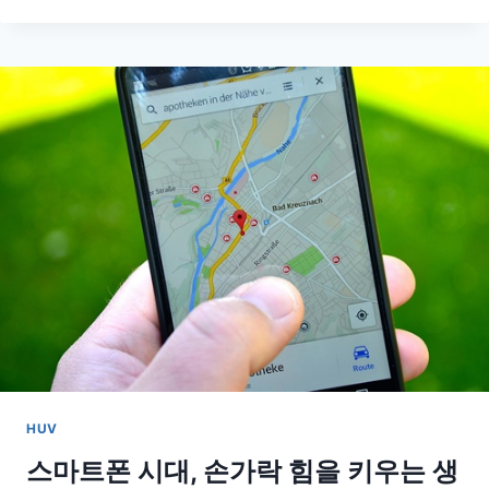
전
환
과
피
로
회
복
을
한
번
에!
집
에
서
즐
기
는
음
HUV
악
체
스마트폰 시대, 손가락 힘을 키우는 생
조