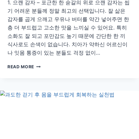
1. 으깬 감자 – 포근한 한 숟갈의 위로 으깬 감자는 씹
기 어려운 분들께 정말 최고의 선택입니다. 잘 삶은
감자를 곱게 으깨고 우유나 버터를 약간 넣어주면 한
층 더 부드럽고 고소한 맛을 느끼실 수 있어요. 특히
소화도 잘 되고 포만감도 높기 때문에 간단한 한 끼
식사로도 손색이 없습니다. 치아가 약하신 어르신이
나 잇몸 통증이 있는 분들도 걱정 없이…
잇
READ MORE
몸
약
한
분
도
안
심!
씹
을
필
요