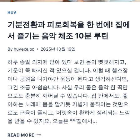
검
해
HUV
야
할
기분전환과 피로회복을 한 번에! 집에
핵
서 즐기는 음악 체조 10분 루틴
심
By
huvexelbo
2025년 10월 19일
하루 종일 의자에 앉아 있다 보면 몸이 뻣뻣해지고,
기운이 쭉 빠지신 적 있으실 겁니다. 이럴 때 헬스장
이나 공원을 나가야만 운동이 된다고 생각하신다면,
그건 조금 아쉽습니다. 사실 우리 몸은 음악 한 곡만
으로도 충분히 깨어날 수 있습니다. 집 안에서도, 좋
아하는 노래에 몸을 맡기듯 가볍게 움직이는 것만으
로도 근육이 풀리고, 머릿속이 환하게 정리되는 느낌
을 받을 수 있지요. 오늘은 **‘집에서…
기
READ MORE
분