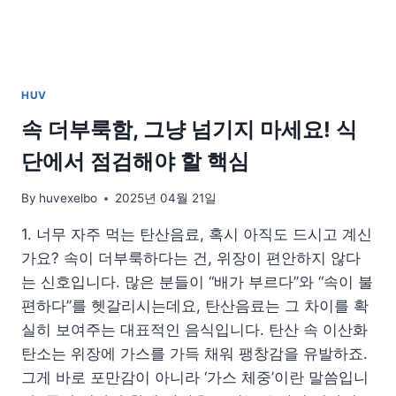
법
총
정
리
HUV
속 더부룩함, 그냥 넘기지 마세요! 식
단에서 점검해야 할 핵심
By
huvexelbo
2025년 04월 21일
1. 너무 자주 먹는 탄산음료, 혹시 아직도 드시고 계신
가요? 속이 더부룩하다는 건, 위장이 편안하지 않다
는 신호입니다. 많은 분들이 “배가 부르다”와 “속이 불
편하다”를 헷갈리시는데요, 탄산음료는 그 차이를 확
실히 보여주는 대표적인 음식입니다. 탄산 속 이산화
탄소는 위장에 가스를 가득 채워 팽창감을 유발하죠.
그게 바로 포만감이 아니라 ‘가스 체중’이란 말씀입니