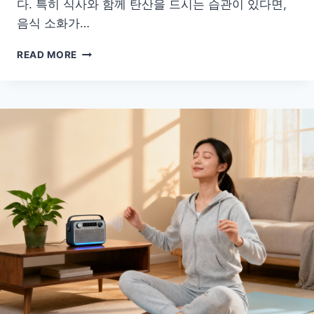
다. 특히 식사와 함께 탄산을 드시는 습관이 있다면,
음식 소화가…
속
READ MORE
더
부
룩
함,
그
냥
넘
기
지
마
세
요!
식
단
에
서
점