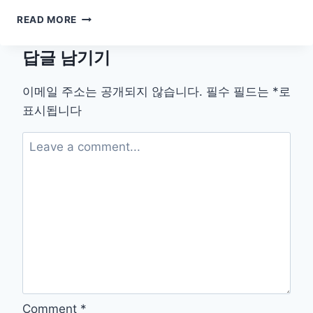
타
READ MORE
이
머
답글 남기기
알
림
으
이메일 주소는 공개되지 않습니다.
필수 필드는
*
로
로
표시됩니다
바
꾸
는
앉
아
있
는
습
관
Comment
*