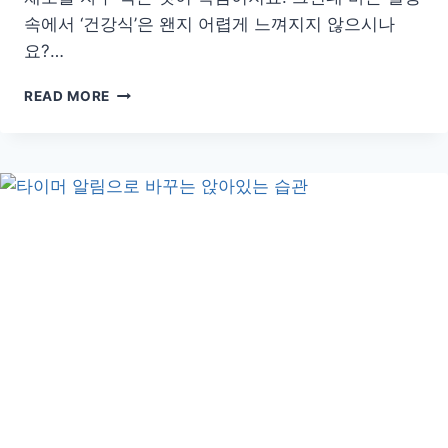
속에서 ‘건강식’은 왠지 어렵게 느껴지지 않으시나
요?…
짜
READ MORE
지
않
아
도
맛
있
다!
혈
압
관
리
에
좋
은
저
염
채