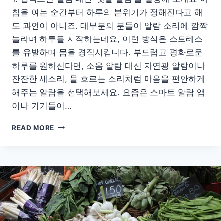
침을 여는 순간부터 하루의 분위기가 정해진다고 해
도 과언이 아니죠. 대부분의 분들이 알람 소리에 깜짝
놀라며 하루를 시작하는데요, 이런 방식은 스트레스
를 유발하며 몸을 경직시킵니다. 부드럽고 평화로운
하루를 원하신다면, 소음 알람 대신 자연광 알람이나
잔잔한 새소리, 물 흐르는 소리처럼 마음을 편안하게
해주는 알람을 선택해보세요. 요즘은 스마트 알람 앱
이나 기기들이…
피
READ MORE
곤
한
아
침
은
그
만!
정
신