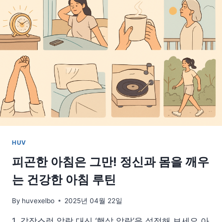
부
드
러
운
한
끼
챙
기
는
방
법
HUV
피곤한 아침은 그만! 정신과 몸을 깨우
는 건강한 아침 루틴
By
huvexelbo
2025년 04월 22일
1. 갑작스런 알람 대신 ‘햇살 알람’을 설정해 보세요 아