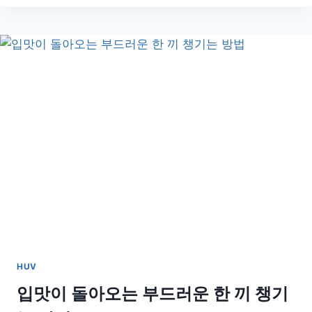
맑
아
지
는
따
뜻
한
비
법,
온
찜
질
로
피
로
풀
기
HUV
입맛이 돌아오는 부드러운 한 끼 챙기