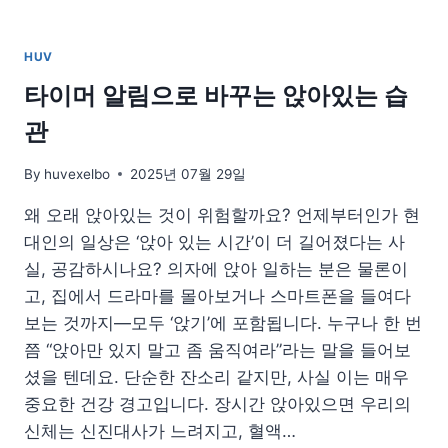
소
레
HUV
시
피
타이머 알림으로 바꾸는 앉아있는 습
모
관
음
By
huvexelbo
2025년 07월 29일
왜 오래 앉아있는 것이 위험할까요? 언제부터인가 현
대인의 일상은 ‘앉아 있는 시간’이 더 길어졌다는 사
실, 공감하시나요? 의자에 앉아 일하는 분은 물론이
고, 집에서 드라마를 몰아보거나 스마트폰을 들여다
보는 것까지—모두 ‘앉기’에 포함됩니다. 누구나 한 번
쯤 “앉아만 있지 말고 좀 움직여라”라는 말을 들어보
셨을 텐데요. 단순한 잔소리 같지만, 사실 이는 매우
중요한 건강 경고입니다. 장시간 앉아있으면 우리의
신체는 신진대사가 느려지고, 혈액…