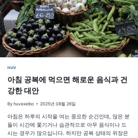
과
몸
을
깨
우
는
건
강
한
아
HUV
침
루
아침 공복에 먹으면 해로운 음식과 건
틴
강한 대안
By
huvexelbo
2025년 08월 26일
아침은 하루의 시작을 여는 중요한 순간인데, 많은 분
들이 시간에 쫓기거나 습관적으로 아무 음식이나 드
시는 경우가 많으십니다. 하지만 공복 상태의 위장은