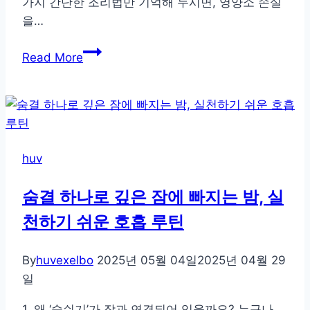
가지 간단한 조리법만 기억해 두시면, 영양소 손실
을…
비
Read More
타
민
을
지
켜
huv
주
는
숨결 하나로 깊은 잠에 빠지는 밤, 실
건
천하기 쉬운 호흡 루틴
강
한
요
By
huvexelbo
2025년 05월 04일
2025년 04월 29
리
일
습
1. 왜 ‘숨쉬기’가 잠과 연결되어 있을까요? 누구나