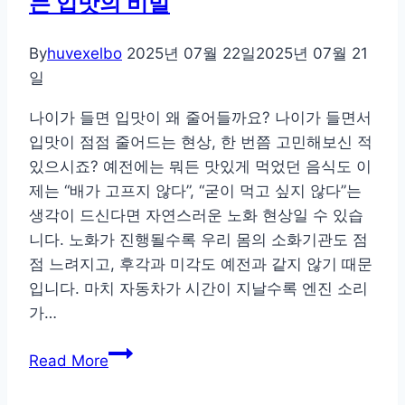
는 입맛의 비밀
빠
지
By
huvexelbo
2025년 07월 22일
2025년 07월 21
는
일
밤,
나이가 들면 입맛이 왜 줄어들까요? 나이가 들면서
실
입맛이 점점 줄어드는 현상, 한 번쯤 고민해보신 적
천
있으시죠? 예전에는 뭐든 맛있게 먹었던 음식도 이
하
제는 “배가 고프지 않다”, “굳이 먹고 싶지 않다”는
기
생각이 드신다면 자연스러운 노화 현상일 수 있습
쉬
니다. 노화가 진행될수록 우리 몸의 소화기관도 점
운
점 느려지고, 후각과 미각도 예전과 같지 않기 때문
호
입니다. 마치 자동차가 시간이 지날수록 엔진 소리
흡
가…
루
틴
나
Read More
이
가