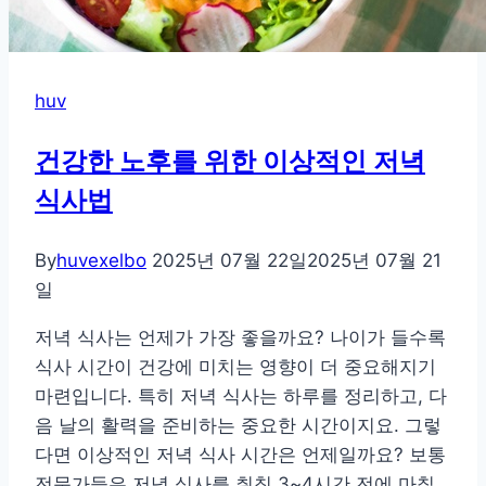
드
러
운
식
huv
사
추
건강한 노후를 위한 이상적인 저녁
천
식사법
By
huvexelbo
2025년 07월 22일
2025년 07월 21
일
저녁 식사는 언제가 가장 좋을까요? 나이가 들수록
식사 시간이 건강에 미치는 영향이 더 중요해지기
마련입니다. 특히 저녁 식사는 하루를 정리하고, 다
음 날의 활력을 준비하는 중요한 시간이지요. 그렇
다면 이상적인 저녁 식사 시간은 언제일까요? 보통
전문가들은 저녁 식사를 취침 3~4시간 전에 마칠