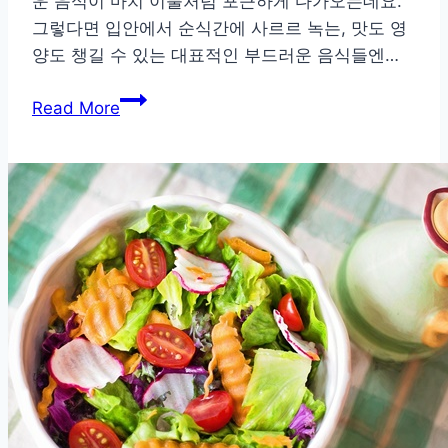
운 음식이 마치 이불처럼 포근하게 다가오는데요.
가
그렇다면 입안에서 순식간에 사르르 녹는, 맛도 영
양도 챙길 수 있는 대표적인 부드러운 음식들엔…
치
Read More
아
가
약
해
도
걱
정
없
는
메
뉴,
부