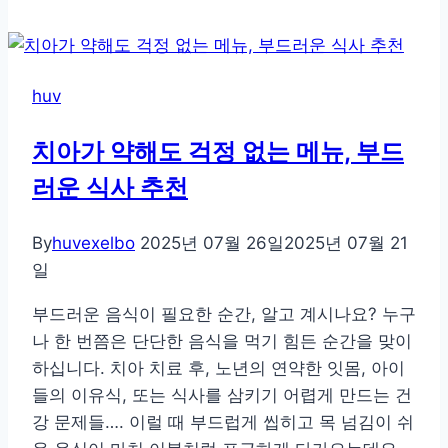
이
들
어
huv
오
는
치아가 약해도 걱정 없는 메뉴, 부드
시
러운 식사 추천
간,
몸
과
By
huvexelbo
2025년 07월 26일
2025년 07월 21
마
일
음
부드러운 음식이 필요한 순간, 알고 계시나요? 누구
을
나 한 번쯤은 단단한 음식을 먹기 힘든 순간을 맞이
깨
하십니다. 치아 치료 후, 노년의 연약한 잇몸, 아이
우
들의 이유식, 또는 식사를 삼키기 어렵게 만드는 건
는
강 문제들…. 이럴 때 부드럽게 씹히고 목 넘김이 쉬
요