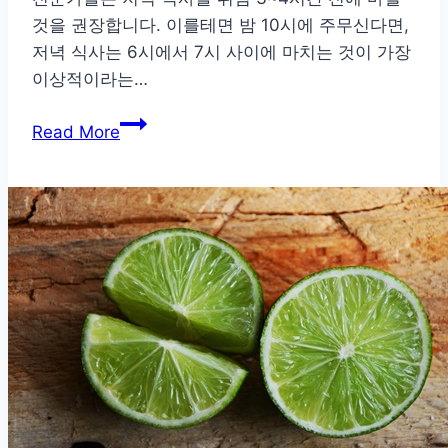
것을 권장합니다. 이를테면 밤 10시에 주무신다면,
저녁 식사는 6시에서 7시 사이에 마치는 것이 가장
이상적이라는…
건
Read More
강
한
노
후
를
위
한
이
상
적
인
저