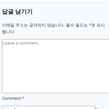
들
답글 남기기
어
도
이메일 주소는 공개되지 않습니다.
즐
필수 필드는
*
로 표시
됩니다
겁
게,
서
서
히
되
찾
는
입
맛
의
Comment
*
비