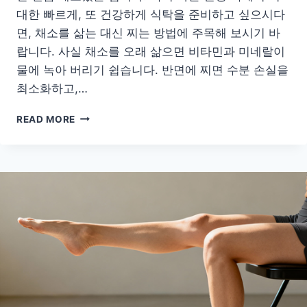
대한 빠르게, 또 건강하게 식탁을 준비하고 싶으시다
면, 채소를 삶는 대신 찌는 방법에 주목해 보시기 바
랍니다. 사실 채소를 오래 삶으면 비타민과 미네랄이
물에 녹아 버리기 쉽습니다. 반면에 찌면 수분 손실을
최소화하고,…
영
READ MORE
양
이
살
아
있
는
간
편
찐
채
소
레
시