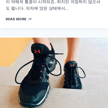
이 약해져 통증이 시작되죠. 하지만 걱정하지 않으셔
도 됩니다. 의자에 앉은 상태에서…
의
READ MORE
자
에
앉
아
하
는
초
간
단
무
릎
강
화
루
틴