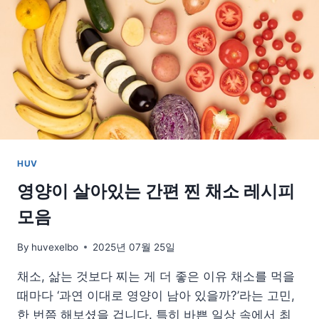
을
만
드
는
기
름
줄
이
기
비
법
HUV
영양이 살아있는 간편 찐 채소 레시피
모음
By
huvexelbo
2025년 07월 25일
채소, 삶는 것보다 찌는 게 더 좋은 이유 채소를 먹을
때마다 ‘과연 이대로 영양이 남아 있을까?’라는 고민,
한 번쯤 해보셨을 겁니다. 특히 바쁜 일상 속에서 최