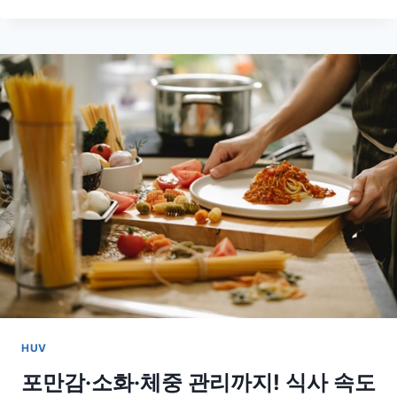
오
르
기
도
걱
정
없
이!
무
릎
부
담
줄
이
는
생
활
꿀
HUV
팁
포만감·소화·체중 관리까지! 식사 속도