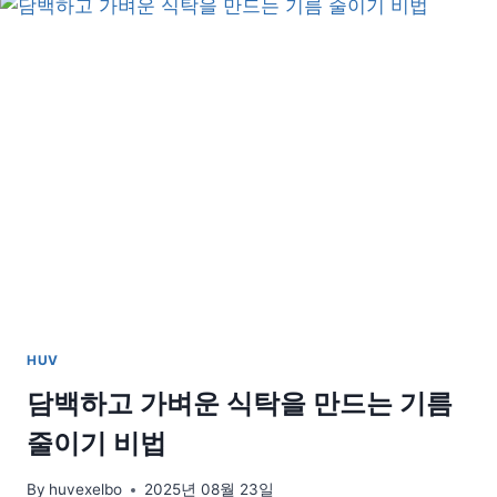
한
날,
관
절
을
지
키
는
데
일
리
루
틴
HUV
담백하고 가벼운 식탁을 만드는 기름
줄이기 비법
By
huvexelbo
2025년 08월 23일