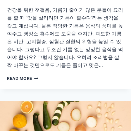
건강을 위한 첫걸음, 기름기 줄이기 많은 분들이 요리
를 할 때 ‘맛을 살리려면 기름이 필수다’라는 생각을
갖고 계십니다. 물론 적당한 기름은 음식의 풍미를 높
여주고 영양소 흡수에도 도움을 주지만, 과도한 기름
은 비만, 고지혈증, 심혈관 질환의 위험을 높일 수 있
습니다. 그렇다고 무조건 기름 없는 밍밍한 음식을 먹
어야 할까요? 그렇지 않습니다. 오히려 조리법을 살
짝 바꾸는 것만으로도 기름은 줄이고 맛은…
담
READ MORE
백
하
고
가
벼
운
식
탁