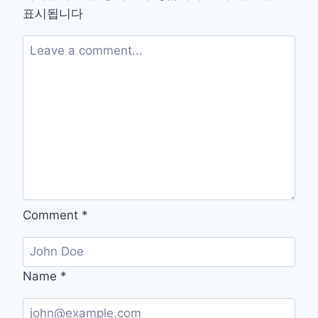
·
표시됩니다
체
중
관
리
까
지!
식
사
속
도
를
줄
여
Comment
*
야
하
는
이
Name
*
유