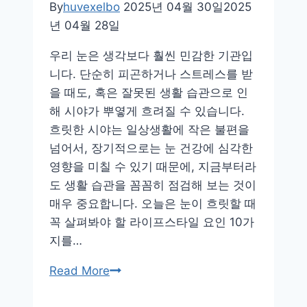
By
huvexelbo
2025년 04월 30일
2025
타
년 04월 28일
일
에
우리 눈은 생각보다 훨씬 민감한 기관입
서
니다. 단순히 피곤하거나 스트레스를 받
시
을 때도, 혹은 잘못된 생활 습관으로 인
작
해 시야가 뿌옇게 흐려질 수 있습니다.
하
흐릿한 시야는 일상생활에 작은 불편을
는
넘어서, 장기적으로는 눈 건강에 심각한
건
영향을 미칠 수 있기 때문에, 지금부터라
강
도 생활 습관을 꼼꼼히 점검해 보는 것이
관
매우 중요합니다. 오늘은 눈이 흐릿할 때
리
꼭 살펴봐야 할 라이프스타일 요인 10가
비
지를…
법
눈
Read More
이