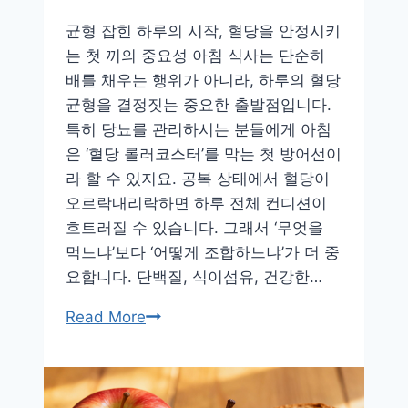
아
균형 잡힌 하루의 시작, 혈당을 안정시키
있
는 첫 끼의 중요성 아침 식사는 단순히
는
배를 채우는 행위가 아니라, 하루의 혈당
습
균형을 결정짓는 중요한 출발점입니다.
관
특히 당뇨를 관리하시는 분들에게 아침
은 ‘혈당 롤러코스터’를 막는 첫 방어선이
라 할 수 있지요. 공복 상태에서 혈당이
오르락내리락하면 하루 전체 컨디션이
흐트러질 수 있습니다. 그래서 ‘무엇을
먹느냐’보다 ‘어떻게 조합하느냐’가 더 중
요합니다. 단백질, 식이섬유, 건강한…
혈
Read More
당
걱
정