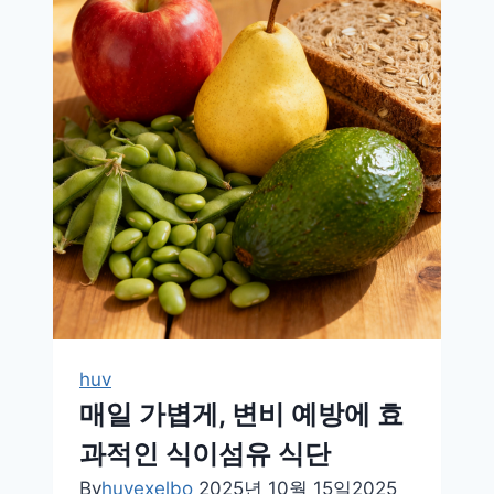
없
는
하
루
의
시
작,
당
뇨
에
좋
은
아
huv
침
매일 가볍게, 변비 예방에 효
식
과적인 식이섬유 식단
사
법
By
huvexelbo
2025년 10월 15일
2025