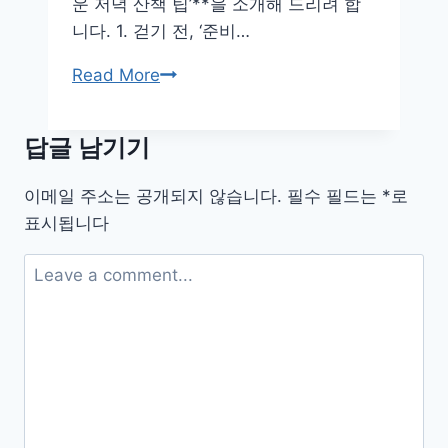
운 저녁 산책 팁’**을 소개해 드리려 합
타
니다. 1. 걷기 전, ‘준비…
일
리
하
Read More
스
루
트
의
답글 남기기
끝,
마
이메일 주소는 공개되지 않습니다.
필수 필드는
*
로
음
표시됩니다
을
비
우
는
저
녁
산
책