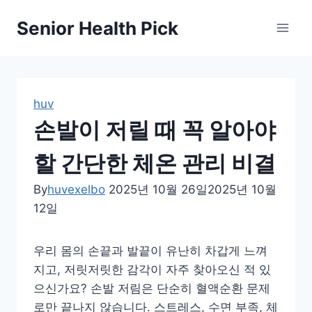
Skip
Senior Health Pick
to
content
huv
손발이 저릴 때 꼭 알아야
할 간단한 체온 관리 비결
By
huvexelbo
2025년 10월 26일
2025년 10월
12일
우리 몸의 손끝과 발끝이 유난히 차갑게 느껴
지고, 저릿저릿한 감각이 자주 찾아오신 적 있
으신가요? 손발 저림은 단순히 혈액순환 문제
로만 끝나지 않습니다. 스트레스, 수면 부족, 체