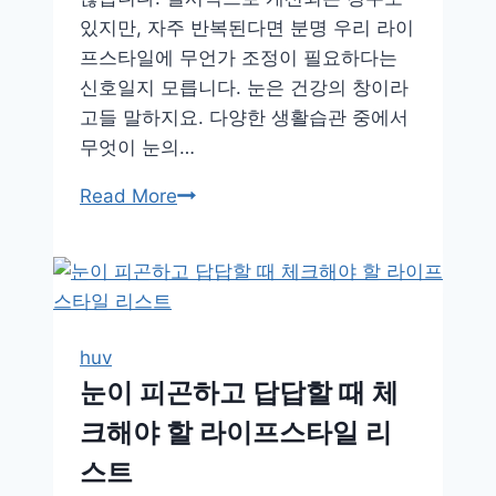
있지만, 자주 반복된다면 분명 우리 라이
프스타일에 무언가 조정이 필요하다는
신호일지 모릅니다. 눈은 건강의 창이라
고들 말하지요. 다양한 생활습관 중에서
무엇이 눈의…
뿌
Read More
옇
게
보
이
는
huv
눈,
눈이 피곤하고 답답할 때 체
라
크해야 할 라이프스타일 리
이
프
스트
스