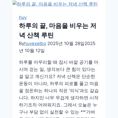
피
곤
하
huv
고
하루의 끝, 마음을 비우는 저
답
녁 산책 루틴
답
할
By
huvexelbo
2025년 10월 28일
2025
때
년 10월 12일
체
하루를 마무리할 때 잠시 바깥 공기를 마
크
시며 걷는 일, 생각보다 큰 힘이 있다는
해
걸 알고 계신가요? 저녁 산책은 단순한
야
운동이 아니라, 하루의 피로를 풀고 마음
할
을 정돈하는 하나의 작은 ‘의식’과도 같습
라
니다. 하지만 너무 무겁게 생각하면 시작
이
하기조차 어려워지죠. 그래서 오늘은 누
프
구나 부담 없이 실천할 수 있는 **‘가벼
스