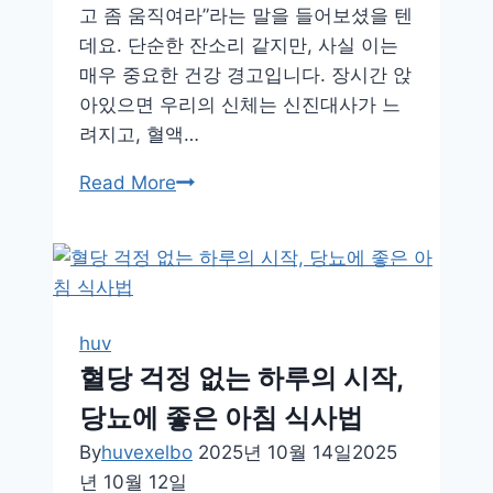
고 좀 움직여라”라는 말을 들어보셨을 텐
데요. 단순한 잔소리 같지만, 사실 이는
매우 중요한 건강 경고입니다. 장시간 앉
아있으면 우리의 신체는 신진대사가 느
려지고, 혈액…
타
Read More
이
머
알
림
으
huv
로
혈당 걱정 없는 하루의 시작,
바
당뇨에 좋은 아침 식사법
꾸
는
By
huvexelbo
2025년 10월 14일
2025
앉
년 10월 12일