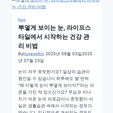
볍
게,
변
huv
비
뿌옇게 보이는 눈, 라이프스
예
타일에서 시작하는 건강 관
방
에
리 비법
효
By
huvexelbo
2025년 08월 03일
2025
과
년 07월 23일
적
인
눈이 자꾸 흐릿한가요? 일상의 습관이
식
원인일 수 있습니다 하루에도 몇 번씩
이
“왜 이렇게 눈이 뿌옇게 보이지?”라는 의
섬
문을 가진 적 있으신가요? 무심코 지나
유
치기 쉬운 눈의 피로감이나 흐릿함이 사
식
실은 생활습관 속에서 시작되는 경우가
단
많습니다. 일시적으로 개선되는 경우도