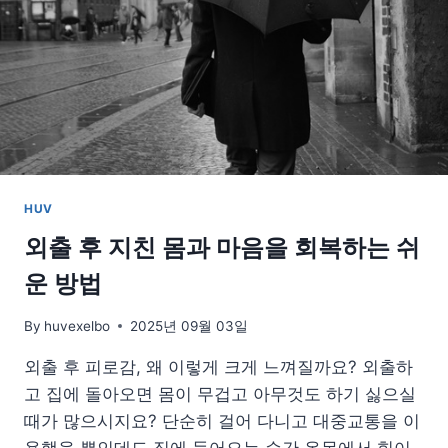
수
있
다:
앉
은
자
세
에
서
하
HUV
는
상
외출 후 지친 몸과 마음을 회복하는 쉬
체
운 방법
운
동
By
huvexelbo
2025년 09월 03일
외출 후 피로감, 왜 이렇게 크게 느껴질까요? 외출하
고 집에 돌아오면 몸이 무겁고 아무것도 하기 싫으실
때가 많으시지요? 단순히 걸어 다니고 대중교통을 이
용했을 뿐인데도 집에 들어오는 순간 온몸에서 힘이