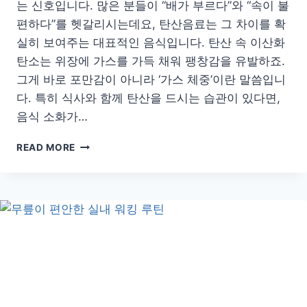
는 신호입니다. 많은 분들이 “배가 부르다”와 “속이 불
편하다”를 헷갈리시는데요, 탄산음료는 그 차이를 확
실히 보여주는 대표적인 음식입니다. 탄산 속 이산화
탄소는 위장에 가스를 가득 채워 팽창감을 유발하죠.
그게 바로 포만감이 아니라 ‘가스 체중’이란 말씀입니
다. 특히 식사와 함께 탄산을 드시는 습관이 있다면,
음식 소화가…
속
READ MORE
더
부
룩
함,
그
냥
넘
기
지
마
세