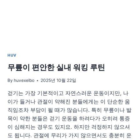
요!
식
단
에
서
점
검
해
HUV
야
할
무릎이 편안한 실내 워킹 루틴
핵
심
By
huvexelbo
2025년 10월 22일
걷기는 가장 기본적이고 자연스러운 운동이지만, 나
이가 들거나 관절이 약해진 분들에게는 이 단순한 움
직임조차 부담이 될 때가 많습니다. 특히 무릎이나 발
목이 약한 분들은 걷기 운동을 하려다가 오히려 통증
이 심해지는 경우도 있지요. 하지만 걱정하지 않으셔
도 됩니다. 관절에 무리가 가지 않으면서도 충분히 운