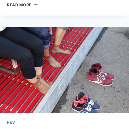
밤
READ MORE
에
자
주
깨
시
는
분
들
께
전
하
는
더
나
은
수
면
비
법
HUV