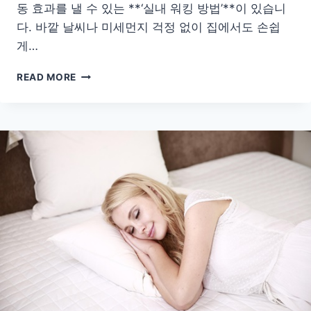
동 효과를 낼 수 있는 **‘실내 워킹 방법’**이 있습니
다. 바깥 날씨나 미세먼지 걱정 없이 집에서도 손쉽
게…
무
READ MORE
릎
이
편
안
한
실
내
워
킹
루
틴