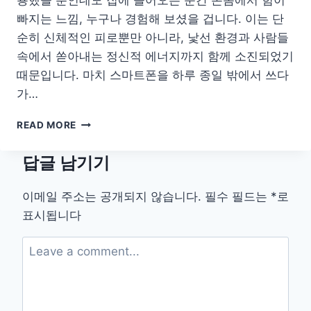
빠지는 느낌, 누구나 경험해 보셨을 겁니다. 이는 단
순히 신체적인 피로뿐만 아니라, 낯선 환경과 사람들
속에서 쏟아내는 정신적 에너지까지 함께 소진되었기
때문입니다. 마치 스마트폰을 하루 종일 밖에서 쓰다
가…
외
READ MORE
출
후
답글 남기기
지
친
몸
이메일 주소는 공개되지 않습니다.
필수 필드는
*
로
과
표시됩니다
마
음
을
회
복
하
는