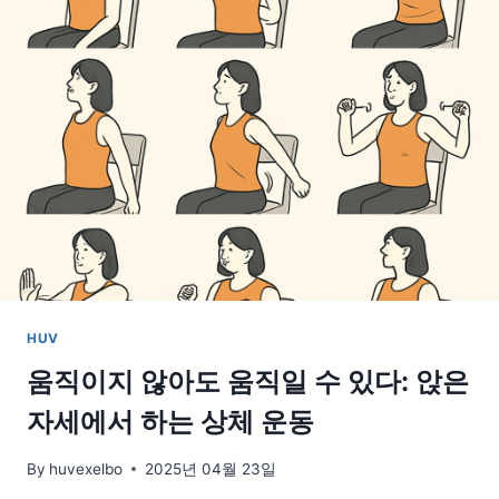
발
피
로
해
소
꿀
팁
대
공
개
HUV
움직이지 않아도 움직일 수 있다: 앉은
자세에서 하는 상체 운동
By
huvexelbo
2025년 04월 23일