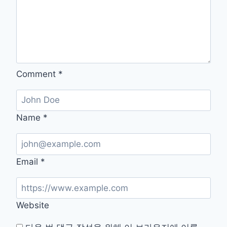
쉬
운
방
법
Comment
*
Name
*
Email
*
Website