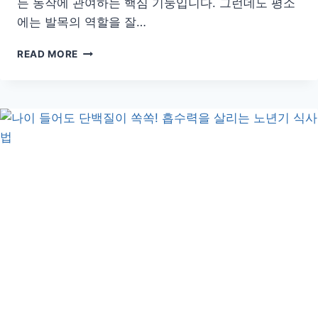
든 동작에 관여하는 핵심 기둥입니다. 그런데도 평소
에는 발목의 역할을 잘…
하
READ MORE
루
5
분
발
목
돌
리
기
습
관
이
가
져
오
는
놀
라