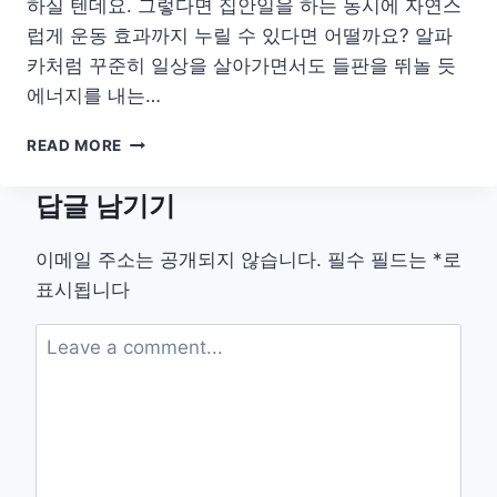
하실 텐데요. 그렇다면 집안일을 하는 동시에 자연스
럽게 운동 효과까지 누릴 수 있다면 어떨까요? 알파
카처럼 꾸준히 일상을 살아가면서도 들판을 뛰놀 듯
에너지를 내는…
일
READ MORE
상
이
답글 남기기
운
동
으
이메일 주소는 공개되지 않습니다.
필수 필드는
*
로
로
표시됩니다
바
뀌
는
마
법,
집
안
일
을