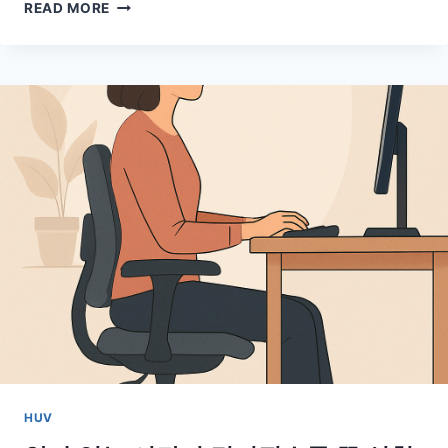
나
READ MORE
이
들
어
도
단
백
질
이
쏙
쏙!
흡
수
력
을
살
리
는
노
년
HUV
기
식