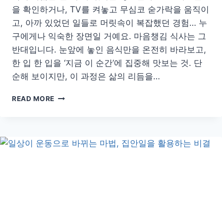
을 확인하거나, TV를 켜놓고 무심코 숟가락을 움직이
고, 아까 있었던 일들로 머릿속이 복잡했던 경험… 누
구에게나 익숙한 장면일 거예요. 마음챙김 식사는 그
반대입니다. 눈앞에 놓인 음식만을 온전히 바라보고,
한 입 한 입을 ‘지금 이 순간’에 집중해 맛보는 것. 단
순해 보이지만, 이 과정은 삶의 리듬을…
소
READ MORE
량
섭
취
로
즐
기
는
마
음
챙
김
식