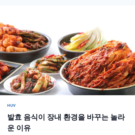
시
간
이
길
어
질
수
록
꼭
실
천
해
야
할
허
리
HUV
보
호
발효 음식이 장내 환경을 바꾸는 놀라
팁
운 이유