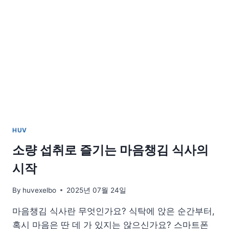
경
을
바
꾸
는
놀
라
운
이
유
HUV
소량 섭취로 즐기는 마음챙김 식사의
시작
By
huvexelbo
2025년 07월 24일
마음챙김 식사란 무엇인가요? 식탁에 앉은 순간부터,
혹시 마음은 딴 데 가 있지는 않으신가요? 스마트폰