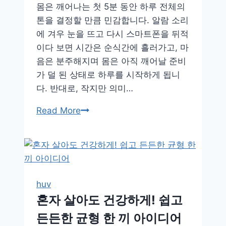
몸은 깨어나는 첫 5분 동안 하루 전체의
톤을 결정할 만큼 민감합니다. 알람 소리
에 겨우 눈을 뜨고 다시 스마트폰을 뒤적
이다 보면 시간은 순식간에 흘러가고, 마
음은 분주해지며 몸은 아직 깨어날 준비
가 덜 된 상태로 하루를 시작하게 됩니
다. 반대로, 작지만 의미…
아
Read More
침
5
분
습
관
huv
으
혼자 살아도 건강하게! 쉽고
로
든든한 균형 한 끼 아이디어
몸