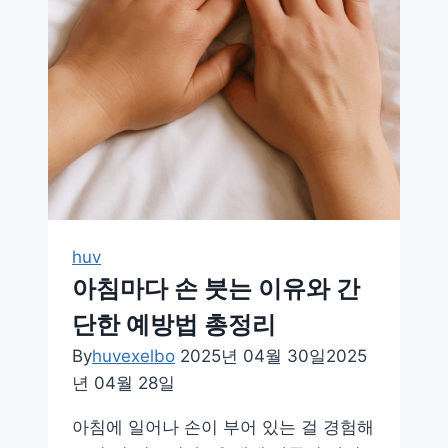
으
로
허
리
통
증
예
방
하
는
huv
생
아침마다 손 붓는 이유와 간
활
단한 예방법 총정리
습
관
By
huvexelbo
2025년 04월 30일
2025
년 04월 28일
아침에 일어나 손이 부어 있는 걸 경험해