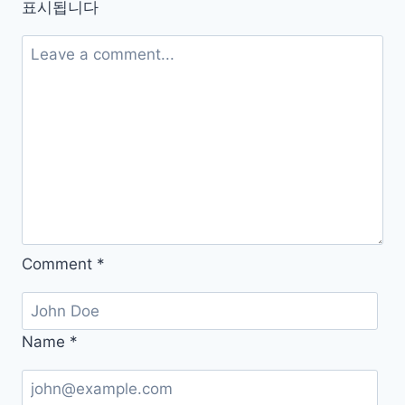
표시됩니다
복
에
딱
좋
은
과
일
과
위
에
자
Comment
*
극
주
는
Name
*
과
일