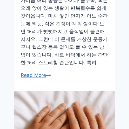
가벼움 허리 통증은 나이가 들수록, 혹은
디
오래 앉아 있는 생활이 반복될수록 쉽게
어
찾아옵니다. 마치 쌓인 먼지가 어느 순간
눈에 띄듯, 작은 긴장이 계속 쌓이다 보
면 허리가 뻣뻣해지고 움직임이 불편해
지지요. 그런데 이 문제를 거창한 운동기
구나 헬스장 등록 없이도 풀 수 있는 방
법이 있습니다. 바로 바닥에서 하는 간단
한 허리 스트레칭 습관입니다. 특히…
바
Read More
닥
스
트
레
칭
만