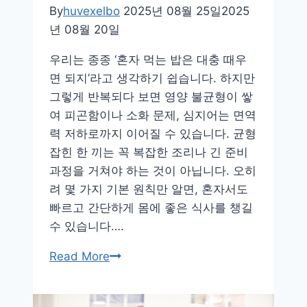
과
By
huvexelbo
2025년 08월 25일
2025
마
년 08월 20일
음
우리는 종종 ‘혼자 먹는 밥은 대충 때우
을
면 되지’라고 생각하기 쉽습니다. 하지만
깨
그렇게 반복되다 보면 영양 불균형이 쌓
우
여 피곤함이나 소화 문제, 심지어는 면역
는
력 저하로까지 이어질 수 있습니다. 균형
방
잡힌 한 끼는 꼭 복잡한 조리나 긴 준비
법
과정을 거쳐야 하는 것이 아닙니다. 오히
려 몇 가지 기본 원칙만 알면, 혼자서도
빠르고 간단하게 몸에 좋은 식사를 챙길
수 있습니다….
혼
Read More
자
살