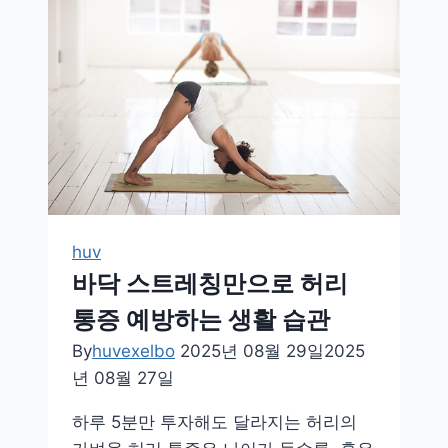
아
도
건
강
하
게!
쉽
고
든
든
huv
한
바닥 스트레칭만으로 허리
균
통증 예방하는 생활 습관
형
By
huvexelbo
2025년 08월 29일
2025
한
년 08월 27일
끼
아
하루 5분만 투자해도 달라지는 허리의
이