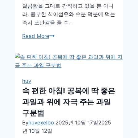
달콤함을 그대로 간직하고 있을 뿐 아니
라, 풍부한 식이섬유와 수분 덕분에 먹는
즉시 포만감을 줄 수…
포
Read More
만
감
과
건
강
huv
을
속 편한 아침! 공복에 딱 좋은
동
과일과 위에 자극 주는 과일
시
에
구분법
잡
By
huvexelbo
2025년 10월 17일
2025
는
년 10월 12일
과