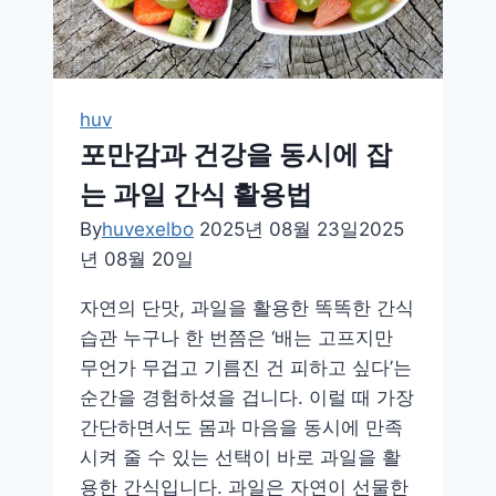
이
유
와
간
huv
단
포만감과 건강을 동시에 잡
한
예
는 과일 간식 활용법
방
By
huvexelbo
2025년 08월 23일
2025
법
년 08월 20일
총
정
자연의 단맛, 과일을 활용한 똑똑한 간식
리
습관 누구나 한 번쯤은 ‘배는 고프지만
무언가 무겁고 기름진 건 피하고 싶다’는
순간을 경험하셨을 겁니다. 이럴 때 가장
간단하면서도 몸과 마음을 동시에 만족
시켜 줄 수 있는 선택이 바로 과일을 활
용한 간식입니다. 과일은 자연이 선물한