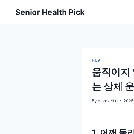
Skip
Senior Health Pick
to
content
HUV
움직이지 
는 상체 
By
huvexelbo
202
1. 어깨 돌