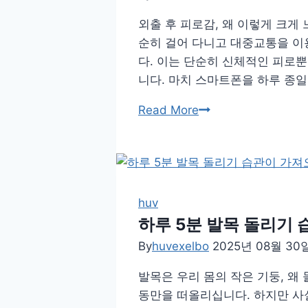
적
외출 후 피로감, 왜 이렇게 크게
인
순히 걸어 다니고 대중교통을 이
겨
다. 이는 단순히 신체적인 피로
울
니다. 마치 스마트폰을 하루 종
철
따
외
Read More
뜻
출
해
후
지
지
는
친
동
몸
huv
작
과
하루 5분 발목 돌리기
마
By
huvexelbo
2025년 08월 30
음
발목은 우리 몸의 작은 기둥, 왜
을
동만을 떠올리십니다. 하지만 사실
회