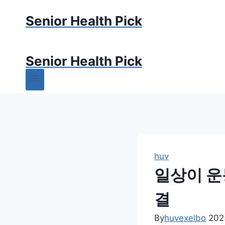
Skip
Senior Health Pick
to
content
Senior Health Pick
huv
일상이 운
결
By
huvexelbo
202