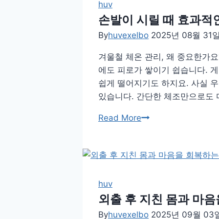
으
huv
로
손발이 시릴 때 효과적
채
By
huvexelbo
2025년 08월 31
우
겨울철 체온 관리, 왜 중요한가
는
에도 피로가 쌓이기 쉽습니다. 
건
쉽게 떨어지기도 하지요. 사실 
강
있습니다. 간단한 체조만으로도 마
한
식
손
Read More
탁,
발
허
이
브
시
활
릴
용
때
huv
법
효
외출 후 지친 몸과 마음
과
By
huvexelbo
2025년 09월 03