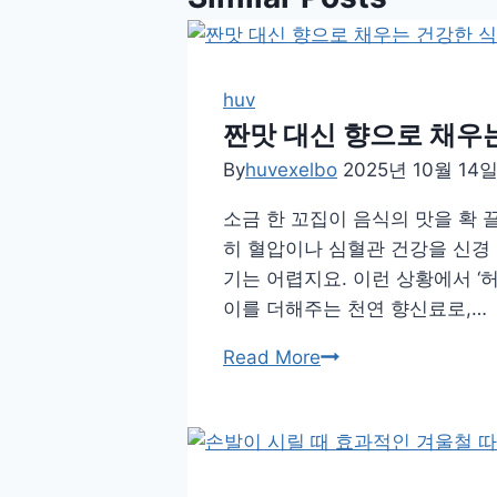
huv
짠맛 대신 향으로 채우는
By
huvexelbo
2025년 10월 14
소금 한 꼬집이 음식의 맛을 확 
히 혈압이나 심혈관 건강을 신경
기는 어렵지요. 이런 상황에서 ‘
이를 더해주는 천연 향신료로,…
짠
Read More
맛
대
신
향