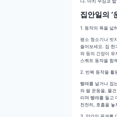
다. 마치 무심코 
집안일의 ‘
1. 동작의 폭을 
평소 청소기나 빗자
쓸어보세요. 집 한
와 등의 긴장이 유
스쿼트 동작을 함
2. 반복 동작을 
빨래를 널거나 접는
와 팔 운동을, 물
리며 빨래를 들고 
천천히, 호흡을 놓
3. 약간의 무게를