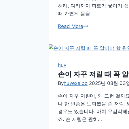
틴
허리, 다리까지 피로가 쌓이기 쉽
때 가볍게 몸을…
집
Read More
안
일
후
피
로
huv
를
손이 자꾸 저릴 때 꼭 
풀
By
huvexelbo
2025년 08월 03
어
손이 자꾸 저린데, 왜 그런 걸
주
나 한 번쯤은 느껴봤을 손 저림.
는
경우도 있습니다. 마치 무감각해진
최
죠. 손 저림은 괜히…
고
의