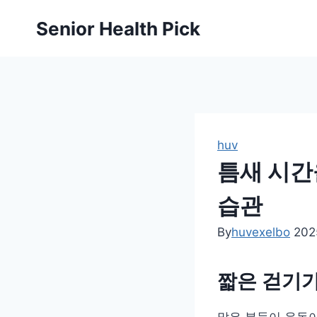
Skip
Senior Health Pick
to
content
huv
틈새 시간
습관
By
huvexelbo
202
짧은 걷기가