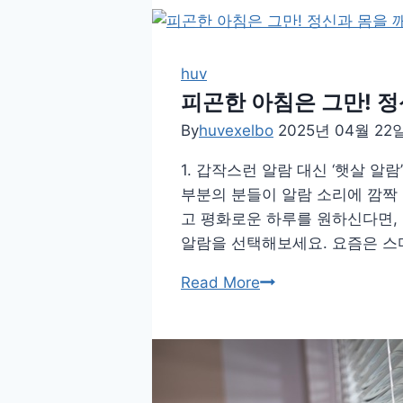
에
서
실
천
huv
하
피곤한 아침은 그만! 정
는
By
huvexelbo
2025년 04월 22
목
1. 갑작스런 알람 대신 ‘햇살 
과
부분의 분들이 알람 소리에 깜짝
어
고 평화로운 하루를 원하신다면,
깨
알람을 선택해보세요. 요즘은 스
이
완
피
Read More
스
곤
트
한
레
아
칭
침
가