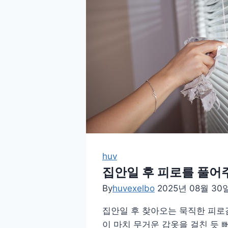
은
이
그
드
만!
정
신
과
몸
을
깨
우
는
건
huv
강
집안일 후 피로를 풀어
한
By
huvexelbo
2025년 08월 30
아
침
집안일 후 찾아오는 묵직한 피로감
루
이 마치 무거운 갑옷을 걸친 듯