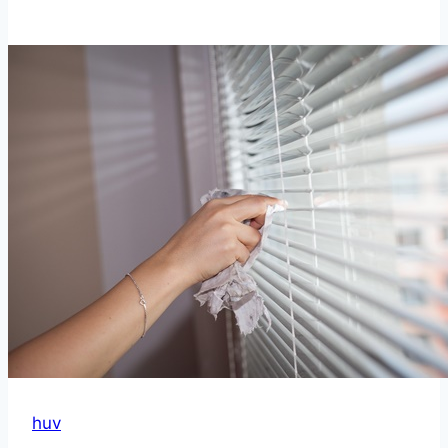
과
빵
대
신,
포
만
감
가
득
한
식
단
제
안
huv