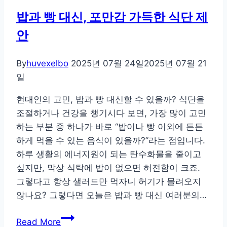
지
밥과 빵 대신, 포만감 가득한 식단 제
데
안
워
주
는
By
huvexelbo
2025년 07월 24일
2025년 07월 21
건
일
강
현대인의 고민, 밥과 빵 대신할 수 있을까? 식단을
국
조절하거나 건강을 챙기시다 보면, 가장 많이 고민
물
하는 부분 중 하나가 바로 “밥이나 빵 이외에 든든
레
하게 먹을 수 있는 음식이 있을까?”라는 점입니다.
시
하루 생활의 에너지원이 되는 탄수화물을 줄이고
피
싶지만, 막상 식탁에 밥이 없으면 허전함이 크죠.
그렇다고 항상 샐러드만 먹자니 허기가 몰려오지
않나요? 그렇다면 오늘은 밥과 빵 대신 여러분의…
밥
Read More