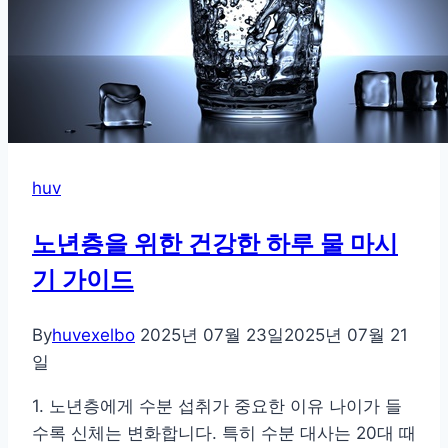
까
지,
소
화
에
좋
은
huv
따
뜻
노년층을 위한 건강한 하루 물 마시
한
기 가이드
차
추
By
huvexelbo
2025년 07월 23일
2025년 07월 21
천
일
1. 노년층에게 수분 섭취가 중요한 이유 나이가 들
수록 신체는 변화합니다. 특히 수분 대사는 20대 때