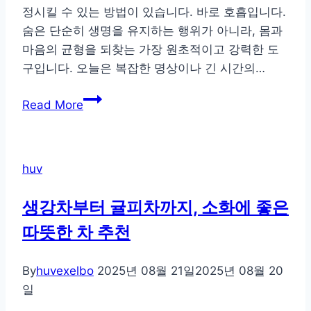
정시킬 수 있는 방법이 있습니다. 바로 호흡입니다.
숨은 단순히 생명을 유지하는 행위가 아니라, 몸과
마음의 균형을 되찾는 가장 원초적이고 강력한 도
구입니다. 오늘은 복잡한 명상이나 긴 시간의…
호
Read More
흡
하
나
huv
로
흐
생강차부터 귤피차까지, 소화에 좋은
트
따뜻한 차 추천
러
진
집
By
huvexelbo
2025년 08월 21일
2025년 08월 20
중
일
력