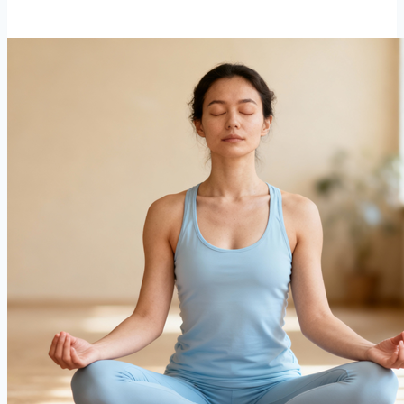
안
일
후
피
로
를
풀
어
주
는
최
고
의
이
완
스
트