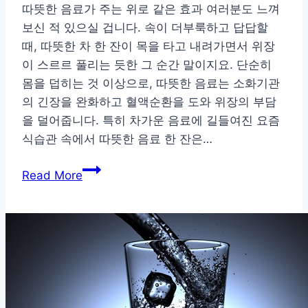
따뜻한 음료가 주는 위로 같은 효과 여러분도 느껴
되
보신 적 있으실 겁니다. 속이 더부룩하고 답답할
찾
때, 따뜻한 차 한 잔이 목을 타고 내려가면서 위장
는
이 스르르 풀리는 듯한 그 순간 말이지요. 단순히
법
몸을 덥히는 것 이상으로, 따뜻한 음료는 소화기관
의 긴장을 완화하고 혈액순환을 도와 위장의 부담
을 덜어줍니다. 특히 차가운 음료에 길들여진 요즘
식습관 속에서 따뜻한 음료 한 잔은…
생
Read More
강
차
부
터
귤
피
차