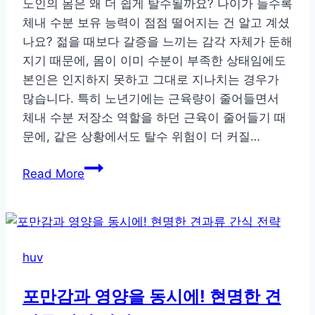
노인의 몸은 왜 더 쉽게 탈수될까요? 나이가 들수록
음
체내 수분 보유 능력이 점점 떨어지는 건 알고 계셨
식
나요? 젊을 때보다 갈증을 느끼는 감각 자체가 둔해
추
지기 때문에, 몸이 이미 수분이 부족한 상태임에도
천
본인은 인지하지 못하고 그대로 지나치는 경우가
많습니다. 특히 노년기에는 근육량이 줄어들면서
체내 수분 저장소 역할을 하던 근육이 줄어들기 때
문에, 같은 상황에서도 탈수 위험이 더 커질…
노
Read More
인
을
위
한
huv
물
섭
포만감과 영양을 동시에! 현명한 견
취