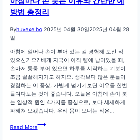
아침마다 손 붓는 이유와 간단한 예
낮
방법 총정리
잠
의
황
By
huvexelbo
2025년 04월 30일
2025년 04월 28
금
일
시
아침에 일어나 손이 부어 있는 걸 경험해 보신 적
간
있으신가요? 베개 자국이 아직 뺨에 남아있을 때,
과
손마저 퉁퉁 부어 있으면 하루를 시작하는 기분이
최
조금 꿀꿀해지기도 하지요. 생각보다 많은 분들이
적
경험하는 이 증상, 가볍게 넘기기보단 이유를 한번
의
들여다보는 것이 좋습니다. 오늘은 아침에 손이 붓
지
는 일상적 원인 4가지를 중심으로, 보다 세세하게
속
파헤쳐 보겠습니다. 우리 몸이 보내는 작은…
시
간
아
Read More
침