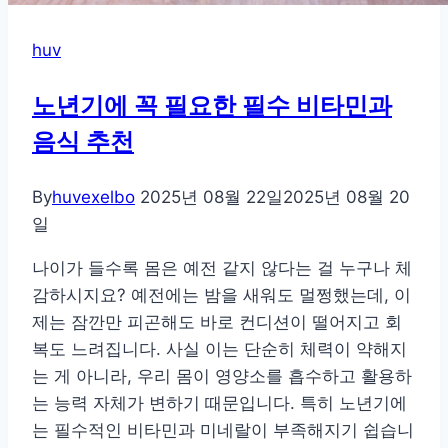
가
스
huv
를
부
노년기에 꼭 필요한 필수 비타민과
르
음식 추천
는
이
By
huvexelbo
2025년 08월 22일
2025년 08월 20
유
일
나이가 들수록 몸은 예전 같지 않다는 걸 누구나 체
감하시지요? 예전에는 밤을 새워도 멀쩡했는데, 이
제는 잠깐만 피곤해도 바로 컨디션이 떨어지고 회
복도 느려집니다. 사실 이는 단순히 체력이 약해지
는 게 아니라, 우리 몸이 영양소를 흡수하고 활용하
는 능력 자체가 변하기 때문입니다. 특히 노년기에
는 필수적인 비타민과 미네랄이 부족해지기 쉽습니