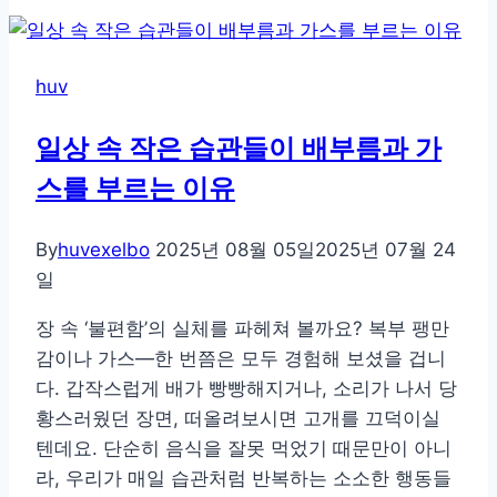
마
다
손
huv
붓
는
일상 속 작은 습관들이 배부름과 가
이
스를 부르는 이유
유
와
간
By
huvexelbo
2025년 08월 05일
2025년 07월 24
단
일
한
장 속 ‘불편함’의 실체를 파헤쳐 볼까요? 복부 팽만
예
감이나 가스—한 번쯤은 모두 경험해 보셨을 겁니
방
다. 갑작스럽게 배가 빵빵해지거나, 소리가 나서 당
법
황스러웠던 장면, 떠올려보시면 고개를 끄덕이실
총
텐데요. 단순히 음식을 잘못 먹었기 때문만이 아니
정
라, 우리가 매일 습관처럼 반복하는 소소한 행동들
리