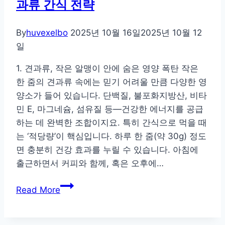
과류 간식 전략
법
총
정
By
huvexelbo
2025년 10월 16일
2025년 10월 12
리:
일
하
1. 견과류, 작은 알맹이 안에 숨은 영양 폭탄 작은
루
한 줌의 견과류 속에는 믿기 어려울 만큼 다양한 영
권
양소가 들어 있습니다. 단백질, 불포화지방산, 비타
장
민 E, 마그네슘, 섬유질 등—건강한 에너지를 공급
량
하는 데 완벽한 조합이지요. 특히 간식으로 먹을 때
부
는 ‘적당량’이 핵심입니다. 하루 한 줌(약 30g) 정도
터
면 충분히 건강 효과를 누릴 수 있습니다. 아침에
실
출근하면서 커피와 함께, 혹은 오후에…
천
팁
포
Read More
까
만
지
감