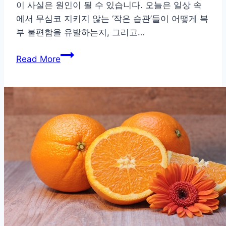
이 사실은 원인이 될 수 있습니다. 오늘은 일상 속
에서 무심코 지키지 않는 ‘작은 습관’들이 어떻게 복
부 불편함을 유발하는지, 그리고…
일
Read More
상
속
작
은
습
관
들
이
배
부
름
과