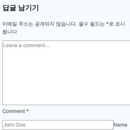
과
답글 남기기
영
양
이메일 주소는 공개되지 않습니다.
을
필수 필드는
*
로 표시
됩니다
동
시
에!
현
명
한
견
과
류
간
식
Comment
*
전
Name
략