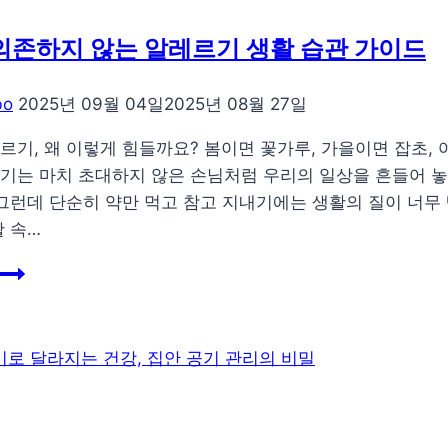
든
한
의존하지 않는 알레르기 생활 습관 가이드
저
칼
bo
2025년 09월 04일
2025년 08월 27일
로
리
르기, 왜 이렇게 힘들까요? 봄이면 꽃가루, 가을이면 잡초,
저
기는 마치 초대하지 않은 손님처럼 우리의 일상을 흔들어 놓
녁
 그런데 단순히 약만 먹고 참고 지내기에는 생활의 질이 너
메
활 속…
뉴
약
아
에
이
만
디
의
어
존
하
지