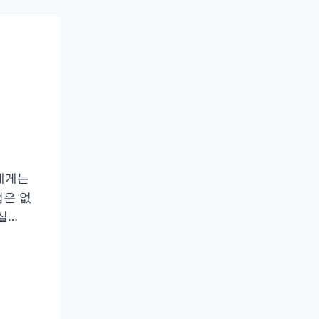
에게는
법은 없
실…