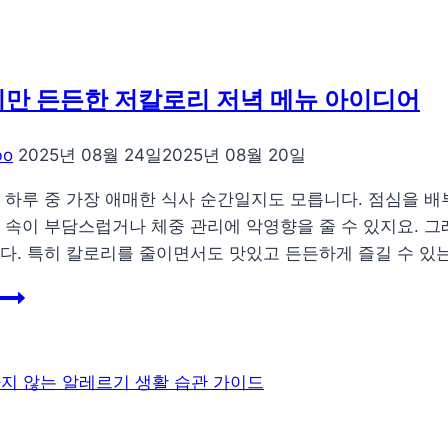
습
한
날,
관
만 든든한 저칼로리 저녁 메뉴 아이디어
절
을
bo
2025년 08월 24일
2025년 08월 20일
지
키
 하루 중 가장 애매한 식사 순간일지도 모릅니다. 점심을 
는
 속이 부담스럽거나 체중 관리에 악영향을 줄 수 있지요. 그래
데
다. 특히 칼로리를 줄이면서도 맛있고 든든하게 즐길 수 있는
일
간
리
단
루
하
틴
지
만
든